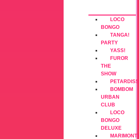
LOCO
BONGO
TANGA!
PARTY
YASS!
FUROR
THE
SHOW
PETARDISS
BOMBOM
URBAN
CLUB
LOCO
BONGO
DELUXE
MARIMONT