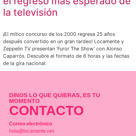
el regreso más esperado de
la televisión
¡El mítico concurso de los 2000 regresa 25 años
después convertido en un gran tardeo! Locamente y
Zeppelin TV presentan ‘Furor The Show’ con Alonso
Caparrós. Descubre el formato de 6 horas y las fechas
de la gira nacional.
DINOS LO QUE QUIERAS, ES TU
MOMENTO
CONTACTO
Correo electrónico
hola@locamente.net