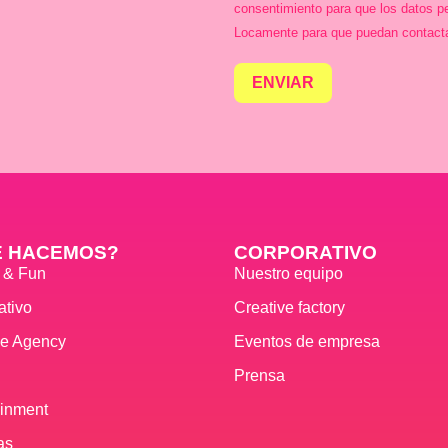
consentimiento para que los datos p
Locamente para que puedan contact
ENVIAR
É HACEMOS?
CORPORATIVO
s & Fun
Nuestro equipo
ativo
Creative factory
ve Agency
Eventos de empresa
Prensa
ainment
as