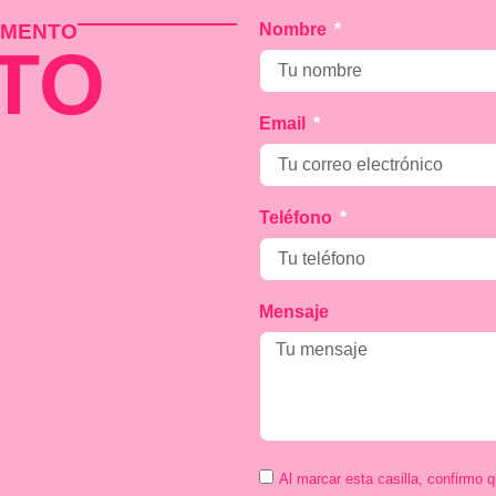
MOMENTO
Nombre
TO
Email
Teléfono
Mensaje
Al marcar esta casilla, confirmo 