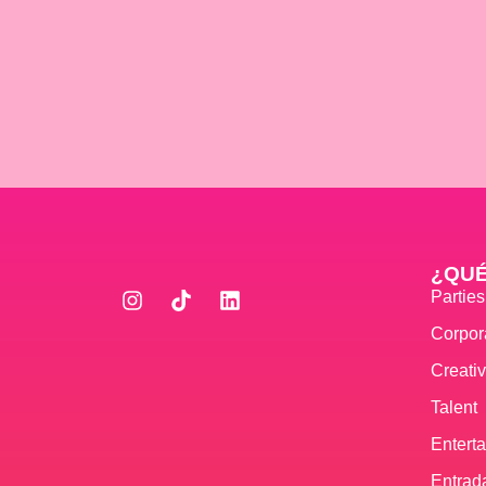
¿QU
Partie
Corpor
Creati
Talent
Entert
Entrad