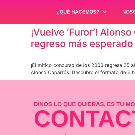
¿QUÉ HACEMOS?
NOS
¡Vuelve ‘Furor’! Alons
regreso más esperado d
¡El mítico concurso de los 2000 regresa 25 
Alonso Caparrós. Descubre el formato de 6 hor
DINOS LO QUE QUIERAS, ES TU 
CONTAC