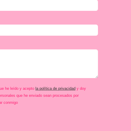
que he leído y acepto
la política de privacidad
y doy
ersonales que he enviado sean procesados por
ar conmigo