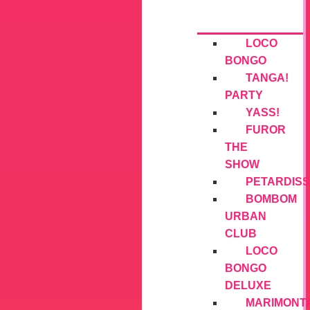
LOCO
BONGO
TANGA!
PARTY
YASS!
FUROR
THE
SHOW
PETARDISS
BOMBOM
URBAN
CLUB
LOCO
BONGO
DELUXE
MARIMONT