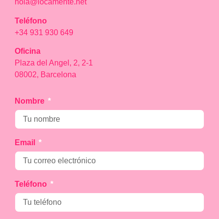
hola@locamente.net
Teléfono
+34 931 930 649
Oficina
Plaza del Angel, 2, 2-1
08002, Barcelona
Nombre
Email
Teléfono