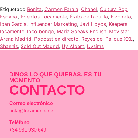
Etiquetado
Benita
,
Carmen Farala
,
Chanel
,
Cultura Pop
España.
,
Eventos Locamente
,
Éxito de taquilla
,
Fizpireta
,
Iban García
,
Influencer Marketing
,
Javi Hoyos
,
Keepers
,
locamente
,
loco bongo
,
María Speaks English
,
Movistar
Arena Madrid
,
Podcast en directo
,
Reyes del Palique XXL
,
Shannis
,
Sold Out Madrid
,
Uy Albert
,
Uysims
DINOS LO QUE QUIERAS, ES TU
MOMENTO
CONTACTO
Correo electrónico
hola@locamente.net
Teléfono
+34 931 930 649