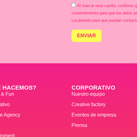
Al marcar esta casilla, confirmo 
consentimiento para que los datos p
Locamente para que puedan contact
ENVIAR
É HACEMOS?
CORPORATIVO
s & Fun
Nuestro equipo
ativo
Creative factory
ve Agency
Eventos de empresa
Prensa
ainment