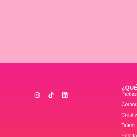
¿QU
Partie
Corpor
Creati
Talent
Entert