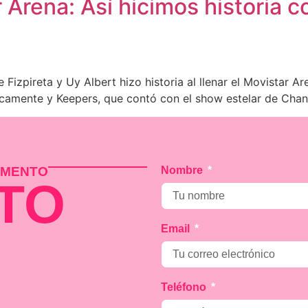
 Arena: Así hicimos historia c
izpireta y Uy Albert hizo historia al llenar el Movistar A
camente y Keepers, que contó con el show estelar de Chane
MOMENTO
Nombre
TO
Email
Teléfono