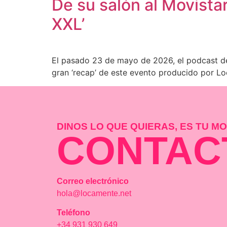
De su salón al Movistar
XXL’​
El pasado 23 de mayo de 2026, el podcast de F
gran ‘recap’ de este evento producido por Lo
DINOS LO QUE QUIERAS, ES TU 
CONTAC
Correo electrónico
hola@locamente.net
Teléfono
+34 931 930 649