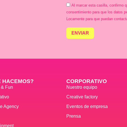
Al marcar esta casilla, confirmo 
consentimiento para que los datos p
Locamente para que puedan contact
ENVIAR
É HACEMOS?
CORPORATIVO
s & Fun
Nuestro equipo
ativo
Creative factory
ve Agency
Eventos de empresa
Prensa
ainment