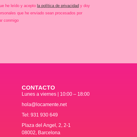
que he leído y acepto
la política de privacidad
y doy
ersonales que he enviado sean procesados por
ar conmigo
CONTACTO
Lunes a viernes | 10:00 – 18:00
hola@locamente.net
Tel: 931 930 649
Plaza del Angel, 2, 2-1
08002, Barcelona