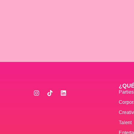
¿QU
Partie
Corpor
Creati
Talent
Entert