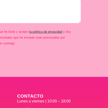
que he leído y acepto
la política de privacidad
y doy
ersonales que he enviado sean procesados por
ar conmigo
CONTACTO
Lunes a viernes | 10:00 – 18:00