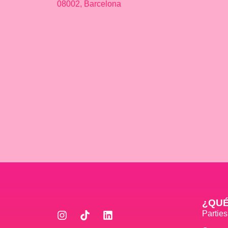
08002, Barcelona
¿QU
Partie