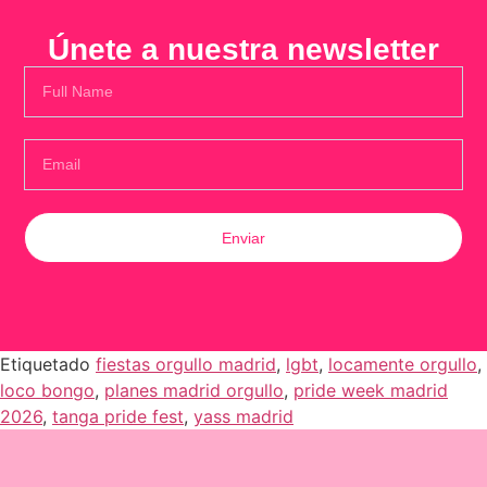
Únete a nuestra newsletter
Enviar
Etiquetado
fiestas orgullo madrid
,
lgbt
,
locamente orgullo
,
loco bongo
,
planes madrid orgullo
,
pride week madrid
2026
,
tanga pride fest
,
yass madrid