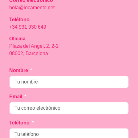
Correo electrónico
hola@locamente.net
Teléfono
+34 931 930 649
Oficina
Plaza del Angel, 2, 2-1
08002, Barcelona
Nombre
Email
Teléfono